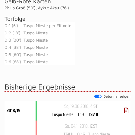
Gelb-Rote Karten
Philip Groß (50')
,
Aykut Aksu (76')
Torfolge
0:1 (6')
Tuspo Nieste per Elfmeter
0:2 (13')
Tuspo Nieste
0:3 (30')
Tuspo Nieste
0:4 (38')
Tuspo Nieste
0:5 (60')
Tuspo Nieste
0:6 (68')
Tuspo Nieste
Bisherige Ergebnisse
Datum anzeigen
So, 19.08.2018
, 4.ST
2018/19
1 : 3
Tuspo Nieste
TSV II
So, 04.11.2018
, 17.ST
0 : 6
TSV II
Tuspo Nieste