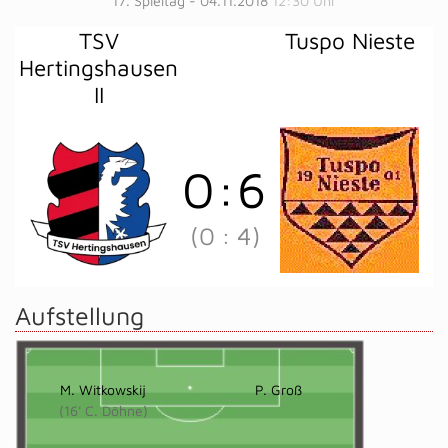
17. Spieltag - 04.11.2018
12:30 Uhr
TSV
Tuspo Nieste
Hertingshausen
II
0
:
6
(0
:
4)
Aufstellung
M. Witkowskij
P. Groß
(16' C. Döhne)