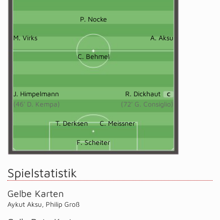
P. Nocke
M. Virks
A. Aksu
C. Behmel
J. Himpelmann
R. Dickhaut
C
(46' D. Kempa)
(72' G. Consiglio)
T. Derksen
C. Meissner
F. Scheiter
Spielstatistik
Gelbe Karten
Aykut Aksu
,
Philip Groß