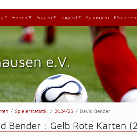
ng
Herren
Frauen
Jugend
Sponsoren
Förderver
hausen e.V.
rren
Spielerstatistik
2024/25
David Bender
d Bender : Gelb Rote Karten (