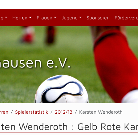
ng
Herren
Frauen
Jugend
Sponsoren
Förderver
hausen e.V.
rren
Spielerstatistik
2012/13
Karsten Wenderoth
ten Wenderoth : Gelb Rote Kar