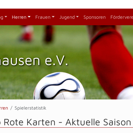
ng
Herren
Frauen
Jugend
Sponsoren
Förderver
hausen e.V.
rren
Spielerstatistik
b Rote Karten -
Aktuelle Saison