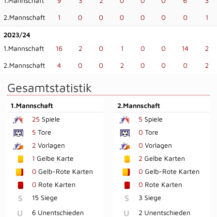
1.Mannschaft
9
3
2
0
0
0
6
3
2.Mannschaft
1
0
0
0
0
0
0
1
2023/24
1.Mannschaft
16
2
0
1
0
0
14
2
2.Mannschaft
4
0
0
2
0
0
0
2
Gesamtstatistik
1.Mannschaft
2.Mannschaft
25
Spiele
5
Spiele
5
Tore
0
Tore
2
Vorlagen
0
Vorlagen
1
Gelbe Karte
2
Gelbe Karten
0
Gelb-Rote Karten
0
Gelb-Rote Karten
0
Rote Karten
0
Rote Karten
S
15 Siege
S
3 Siege
U
6 Unentschieden
U
2 Unentschieden