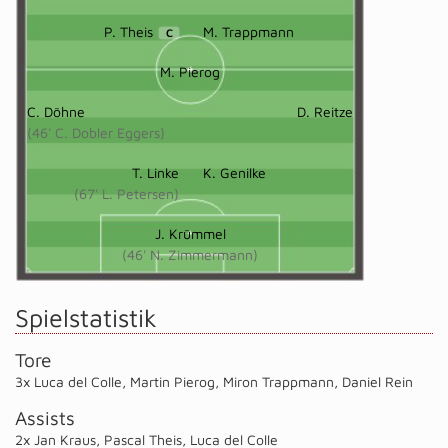
P. Theis
M. Trappmann
C
M. Pierog
C. Döhne
D. Reitze
(46' C. Dobler Eggers)
T. Linke
K. Genilke
(67' L. Petersen)
J. Krümmel
(46' N. Zimmermann)
Spielstatistik
Tore
3x Luca del Colle
,
Martin Pierog
,
Miron Trappmann
,
Daniel Rein
Assists
2x Jan Kraus
,
Pascal Theis
,
Luca del Colle