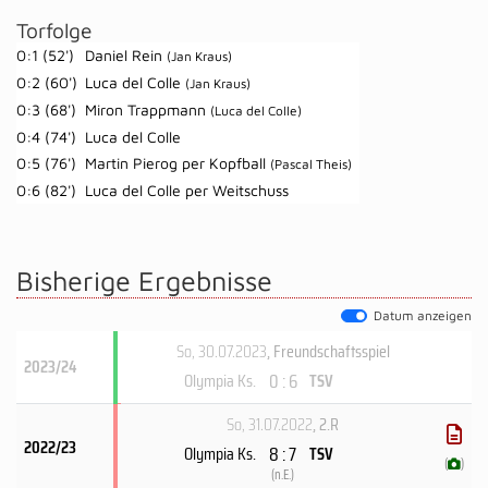
Torfolge
0:1 (52')
Daniel Rein
(Jan Kraus)
0:2 (60')
Luca del Colle
(Jan Kraus)
0:3 (68')
Miron Trappmann
(Luca del Colle)
0:4 (74')
Luca del Colle
0:5 (76')
Martin Pierog per Kopfball
(Pascal Theis)
0:6 (82')
Luca del Colle per Weitschuss
Bisherige Ergebnisse
Datum anzeigen
So, 30.07.2023
, Freundschaftsspiel
2023/24
0 : 6
Olympia Ks.
TSV
So, 31.07.2022
, 2.R
2022/23
8 : 7
Olympia Ks.
TSV
(
)
(
n.E.
)