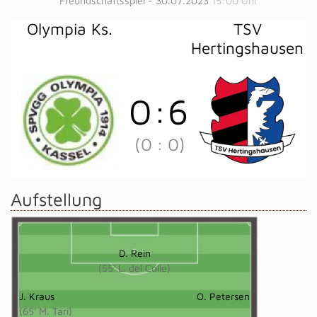
Freundschaftsspiel - 30.07.2023
15:00 Uhr
Olympia Ks.
TSV
Hertingshausen
0
:
6
(0
:
0)
Aufstellung
D. Rein
(55' L. del Colle)
J. Kraus
O. Petersen
(65' M. Tari)