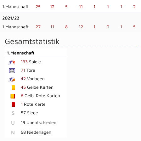
1.Mannschaft
25
12
5
11
1
1
1
2
2021/22
1.Mannschaft
27
11
8
12
1
0
1
5
Gesamtstatistik
1.Mannschaft
133
Spiele
71
Tore
42
Vorlagen
45
Gelbe Karten
6
Gelb-Rote Karten
1
Rote Karte
S
57 Siege
U
19 Unentschieden
N
58 Niederlagen