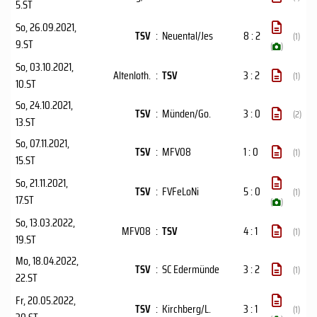
5.ST
So, 26.09.2021
,
TSV
:
Neuental/Jes
8 : 2
(1)
9.ST
(
)
So, 03.10.2021
,
Altenloth.
:
TSV
3 : 2
(1)
10.ST
So, 24.10.2021
,
TSV
:
Münden/Go.
3 : 0
(2)
13.ST
So, 07.11.2021
,
TSV
:
MFV08
1 : 0
(1)
15.ST
So, 21.11.2021
,
TSV
:
FVFeLoNi
5 : 0
(1)
17.ST
(
)
So, 13.03.2022
,
MFV08
:
TSV
4 : 1
(1)
19.ST
Mo, 18.04.2022
,
TSV
:
SC Edermünde
3 : 2
(1)
22.ST
Fr, 20.05.2022
,
TSV
:
Kirchberg/L.
3 : 1
(1)