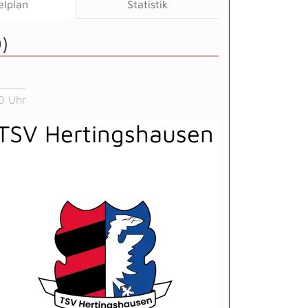
elplan
Statistik
)
0 Uhr
TSV Hertingshausen