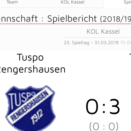
Team
KOL Kassel
Spi
annschaft :
Spielbericht
(2018/19
KOL Kassel
23. Spieltag - 31.03.2019
15:0
Tuspo
Rengershausen
0
:
3
(0
:
0)