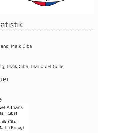
atistik
hans
,
Maik Ciba
og
,
Maik Ciba
,
Mario del Colle
uer
e
oel Althans
Maik Ciba)
aik Ciba
Martin Pierog)