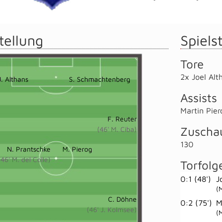
tellung
Spielst
Tore
2x Joel Alt
J. Althans
S. Schmachtenberg
Assists
Martin Pier
F. Reuter
Zuscha
(46' M. Ciba)
130
N. Prantschke
M. Pierog
(46' M. del Colle)
Torfolg
0:1 (48')
J
(
C. Döhne
0:2 (75')
M
(46' J. Kolmsee)
(