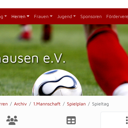
ng
Herren
Frauen
Jugend
Sponsoren
Förderver
hausen e.V.
rren
Archiv
1.Mannschaft
Spielplan
Spieltag