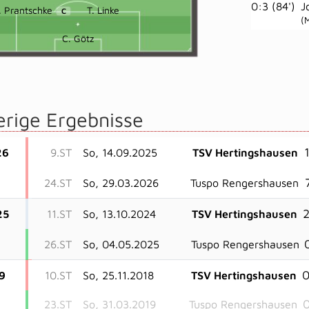
0:3 (84')
J
. Prantschke
T. Linke
C
(M
C. Götz
erige Ergebnisse
1
26
9.ST
So, 14.09.2025
TSV Hertingshausen
24.ST
So, 29.03.2026
Tuspo Rengershausen
2
25
11.ST
So, 13.10.2024
TSV Hertingshausen
26.ST
So, 04.05.2025
Tuspo Rengershausen
0
9
10.ST
So, 25.11.2018
TSV Hertingshausen
0
23.ST
So, 31.03.2019
Tuspo Rengershausen