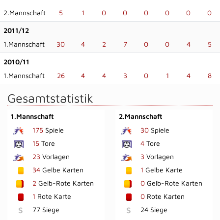
2.Mannschaft
5
1
0
0
0
0
0
0
2011/12
1.Mannschaft
30
4
2
7
0
0
4
5
2010/11
1.Mannschaft
26
4
4
3
0
1
4
8
Gesamtstatistik
1.Mannschaft
2.Mannschaft
175
Spiele
30
Spiele
15
Tore
4
Tore
23
Vorlagen
3
Vorlagen
34
Gelbe Karten
1
Gelbe Karte
2
Gelb-Rote Karten
0
Gelb-Rote Karten
1
Rote Karte
0
Rote Karten
S
77 Siege
S
24 Siege