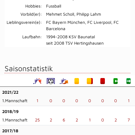
Hobbies:
Fussball
Vorbild(er):
Mehmet Scholl, Philipp Lahm
Lieblingsverein(e):
FC Bayern München, FC Liverpool, FC
Barcelona
Laufbahn:
1994-2008 KSV Baunatal
seit 2008 TSV Hertingshausen
Saisonstatistik
2021/22
1.Mannschaft
1
0
0
0
0
0
0
1
2018/19
1.Mannschaft
25
2
6
2
1
0
2
7
2017/18