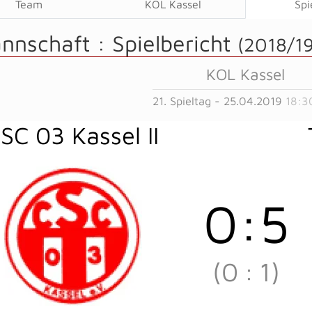
Team
KOL Kassel
Spi
annschaft :
Spielbericht
(2018/19
KOL Kassel
21. Spieltag - 25.04.2019
18:3
SC 03 Kassel II
0
:
5
(0
:
1)