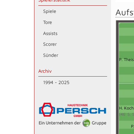
Aufs
Spiele
Tore
Assists
Scorer
Sünder
P. Theis
Archiv
1994 - 2025
H. Koch
(46' S.
P