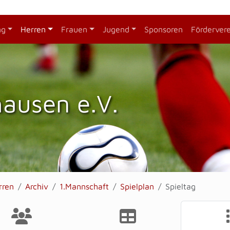
ng
Herren
Frauen
Jugend
Sponsoren
Förderver
hausen e.V.
rren
Archiv
1.Mannschaft
Spielplan
Spieltag