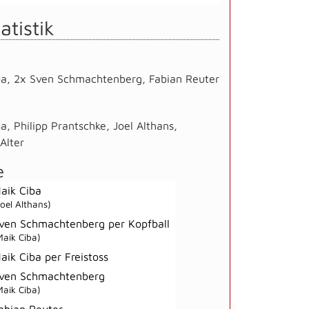
atistik
ba
,
2x Sven Schmachtenberg
,
Fabian Reuter
ba
,
Philipp Prantschke
,
Joel Althans
,
Alter
e
aik Ciba
Joel Althans)
ven Schmachtenberg per Kopfball
Maik Ciba)
aik Ciba per Freistoss
ven Schmachtenberg
Maik Ciba)
abian Reuter