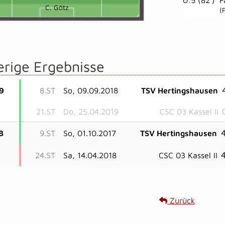
C. Götz
(
erige Ergebnisse
9
8.ST
So, 09.09.2018
TSV Hertingshausen
21.ST
Do, 25.04.2019
CSC 03 Kassel II
4
8
9.ST
So, 01.10.2017
TSV Hertingshausen
4
24.ST
Sa, 14.04.2018
CSC 03 Kassel II
Zurück