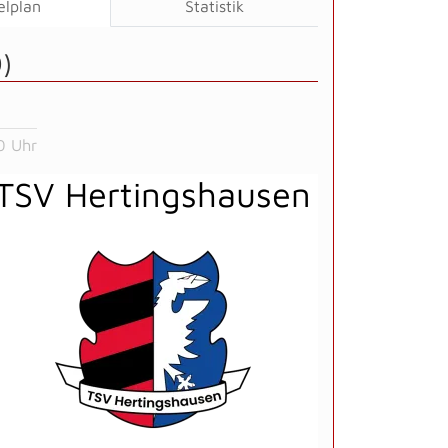
elplan
Statistik
)
0 Uhr
TSV Hertingshausen