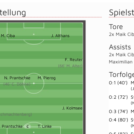
tellung
Spielst
Tore
2x Maik Ci
M. Ciba
J. Althans
Assists
2x Maik Ci
F. Reuter
Maximilian 
(66' M. Alter)
Torfolg
N. Prantschke
M. Pierog
0:1 (40')
M
(46' C. Döhne)
(
0:2 (72')
S
(
J. Kolmsee
0:3 (74')
M
 Schmachtenberg)
0:4 (80')
S
(
. Prantschke
T. Linke
C
0:5 (82')
F