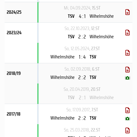
Mi, 04.09.2024
, 15.ST
2024/25
4 : 1
TSV
Wilhelmshöhe
So, 22.10.2023
, 12.ST
2023/24
2 : 2
TSV
Wilhelmshöhe
So, 12.05.2024
, 27.ST
1 : 4
Wilhelmshöhe
TSV
So, 02.09.2018
, 6.ST
2018/19
2 : 2
Wilhelmshöhe
TSV
(
)
Sa, 20.04.2019
, 20.ST
2 : 1
TSV
Wilhelmshöhe
So, 17.09.2017
, 7.ST
2017/18
2 : 2
Wilhelmshöhe
TSV
(
)
So, 25.03.2018
, 22.ST