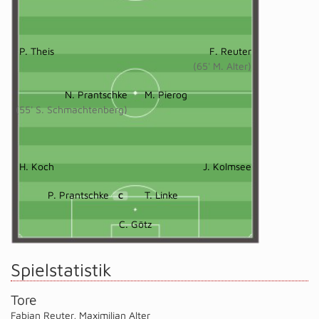
P. Theis
F. Reuter
(65' M. Alter)
N. Prantschke
M. Pierog
(55' S. Schmachtenberg)
H. Koch
J. Kolmsee
P. Prantschke
T. Linke
C
C. Götz
Spielstatistik
Tore
Fabian Reuter
,
Maximilian Alter