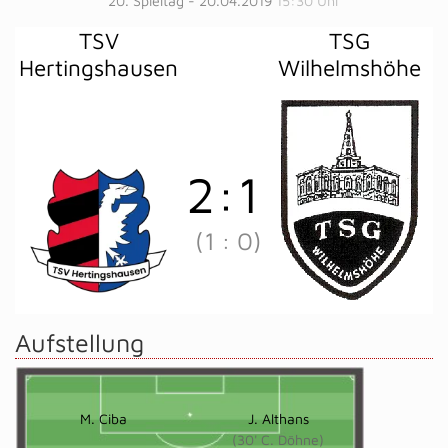
20. Spieltag - 20.04.2019
15:30 Uhr
TSV
TSG
Hertingshausen
Wilhelmshöhe
2
:
1
(1
:
0)
Aufstellung
M. Ciba
J. Althans
(30' C. Döhne)