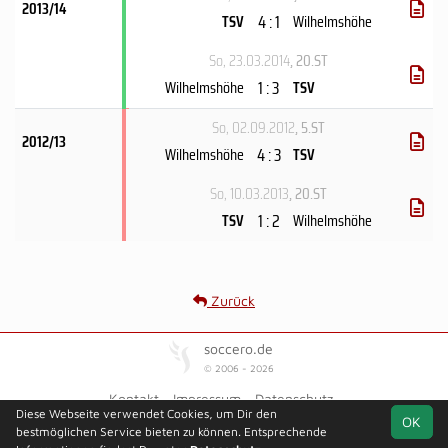
2013/14
4 : 1
TSV
Wilhelmshöhe
So, 23.03.2014
, 20.ST
1 : 3
Wilhelmshöhe
TSV
So, 02.09.2012
, 5.ST
2012/13
4 : 3
Wilhelmshöhe
TSV
So, 10.03.2013
, 20.ST
1 : 2
TSV
Wilhelmshöhe
Zurück
soccero.de
© 2006 - 2026
Kontakt
Impressum
Datenschutz
Diese Webseite verwendet Cookies, um Dir den
OK
bestmöglichen Service bieten zu können. Entsprechende