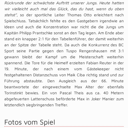
Rückrunde der schwächste Auftritt unserer Jungs. Heute hatten
wir vielleicht auch mal das Glück, das du hast, wenn du oben
stehst"
, so der sportliche Leiter Thomas Otto erleichtert nach
Spielschluss. Tatsächlich fehlte es den Gastgebern irgendwie an
Ideen und auch die Konzentration war nicht die die Jungs um
Kapitän Philipp Prantschke sonst an den Tag legen. Am Ende aber
stand ein knapper 2:1 für den Tabellenführer, der damit weiterhin
an der Spitze der Tabelle steht. Da auch die Konkurrenz des BC
Sport seine Partie gegen den Tuspo Rengershausen mit 3:1
gewann bleibt der Kampf um die Meisterschaft weiterhin
spannend. Die Tore für die Heimelf erzielten Fabian Reuter in der
19. Minute, der nach einem vom Gästekeeper nicht
festgehaltenen Distanzschuss von Maik Ciba richtig stand und zur
Führung abstaubte. Den Ausgleich aus der 66. Minute
beantwortete der eingewechselte Max Alter der ebenfalls
Torinstinkt bewies. Ein von Pascal Theis aus ca. 40 Metern
abgefeuerten Lattenschuss beförderte Max in Joker Manier zum
letztendlich siegbringenden Treffer.
Fotos vom Spiel