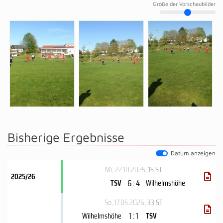
Größe der Vorschaubilder
Bisherige Ergebnisse
Datum anzeigen
Mi, 22.10.2025
, 15.ST
2025/26
6 : 4
TSV
Wilhelmshöhe
So, 17.05.2026
, 33.ST
1 : 1
Wilhelmshöhe
TSV