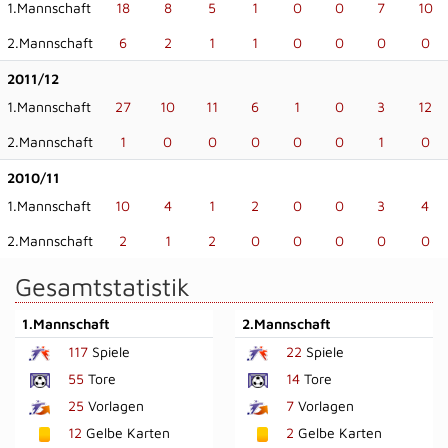
1.Mannschaft
18
8
5
1
0
0
7
10
2.Mannschaft
6
2
1
1
0
0
0
0
2011/12
1.Mannschaft
27
10
11
6
1
0
3
12
2.Mannschaft
1
0
0
0
0
0
1
0
2010/11
1.Mannschaft
10
4
1
2
0
0
3
4
2.Mannschaft
2
1
2
0
0
0
0
0
Gesamtstatistik
1.Mannschaft
2.Mannschaft
117
Spiele
22
Spiele
55
Tore
14
Tore
25
Vorlagen
7
Vorlagen
12
Gelbe Karten
2
Gelbe Karten