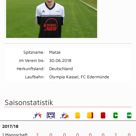
Spitzname:
Matze
im Verein bis:
30.06.2018
Herkunftsland:
Deutschland
Laufbahn:
Olympia Kassel, FC Edermünde
Saisonstatistik
2017/18
1.Mannschaft
2
0
0
0
0
0
2
0