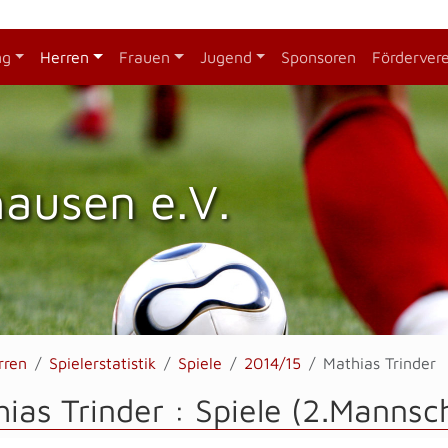
ng
Herren
Frauen
Jugend
Sponsoren
Förderver
hausen e.V.
rren
Spielerstatistik
Spiele
2014/15
Mathias Trinder
ias Trinder : Spiele (2.Mannsc