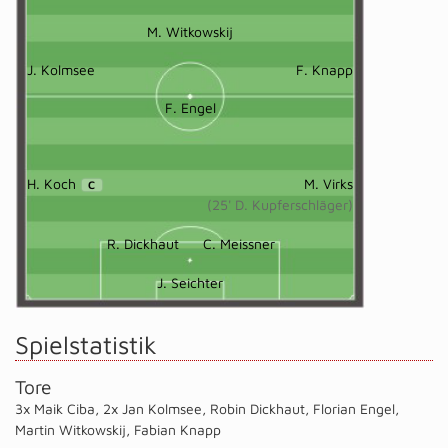
M. Witkowskij
J. Kolmsee
F. Knapp
F. Engel
H. Koch
M. Virks
C
(25' D. Kupferschläger)
R. Dickhaut
C. Meissner
J. Seichter
Spielstatistik
Tore
3x Maik Ciba
,
2x Jan Kolmsee
,
Robin Dickhaut
,
Florian Engel
,
Martin Witkowskij
,
Fabian Knapp