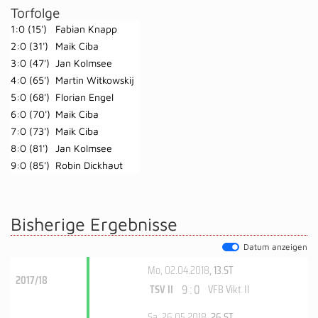
Torfolge
1:0 (15')
Fabian Knapp
2:0 (31')
Maik Ciba
3:0 (47')
Jan Kolmsee
4:0 (65')
Martin Witkowskij
5:0 (68')
Florian Engel
6:0 (70')
Maik Ciba
7:0 (73')
Maik Ciba
8:0 (81')
Jan Kolmsee
9:0 (85')
Robin Dickhaut
Bisherige Ergebnisse
Datum anzeigen
Mo, 02.04.2018
, 13.ST
2017/18
9 : 0
TSV II
VFB Vikt. II
Sa, 26.05.2018
, 26.ST