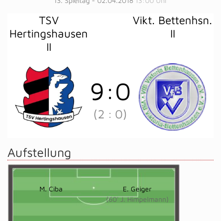
13. Spieltag - 02.04.2018
13:00 Uhr
TSV
Vikt. Bettenhsn.
Hertingshausen
II
II
9
:
0
(2
:
0)
Aufstellung
M. Ciba
E. Geiger
(60' J. Himpelmann)