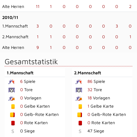
Alte Herren
11
1
0
0
0
0
0
2
2010/11
1.Mannschaft
3
0
0
0
0
0
3
0
2.Mannschaft
1
1
0
0
0
0
0
1
Alte Herren
9
1
0
0
0
0
0
0
Gesamtstatistik
1.Mannschaft
2.Mannschaft
6
Spiele
86
Spiele
0
Tore
32
Tore
0
Vorlagen
18
Vorlagen
0
Gelbe Karten
1
Gelbe Karte
0
Gelb-Rote Karten
0
Gelb-Rote Karten
0
Rote Karten
0
Rote Karten
S
0 Siege
S
47 Siege