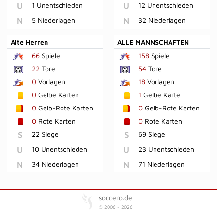
U
1 Unentschieden
U
12 Unentschieden
N
5 Niederlagen
N
32 Niederlagen
Alte Herren
ALLE MANNSCHAFTEN
66
Spiele
158
Spiele
22
Tore
54
Tore
0
Vorlagen
18
Vorlagen
0
Gelbe Karten
1
Gelbe Karte
0
Gelb-Rote Karten
0
Gelb-Rote Karten
0
Rote Karten
0
Rote Karten
S
22 Siege
S
69 Siege
U
10 Unentschieden
U
23 Unentschieden
N
34 Niederlagen
N
71 Niederlagen
soccero.de
© 2006 - 2026