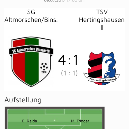
09.07.2017
17:00 Uhr
SG
TSV
Altmorschen/Bins.
Hertingshausen
II
4
:
1
(1
:
1)
Aufstellung
E. Raida
M. Trinder