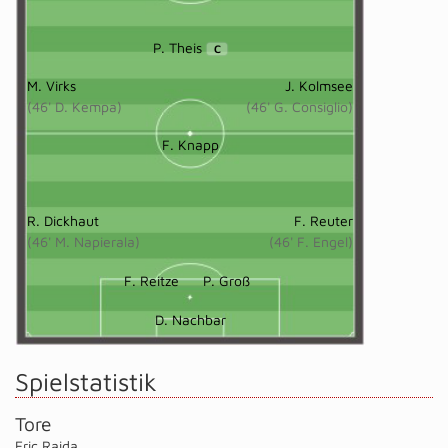
P. Theis
C
M. Virks
J. Kolmsee
(46' D. Kempa)
(46' G. Consiglio)
F. Knapp
R. Dickhaut
F. Reuter
(46' M. Napierala)
(46' F. Engel)
F. Reitze
P. Groß
D. Nachbar
Spielstatistik
Tore
Eric Raida