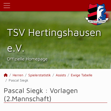
TSV Hertings­hausen
e.V.
Offizielle Homepage
Herren
Spielerstatistik
Assists
Ewige Tabelle
Pascal Siegk
Pascal Siegk : Vorlagen
(2.Mannschaft)