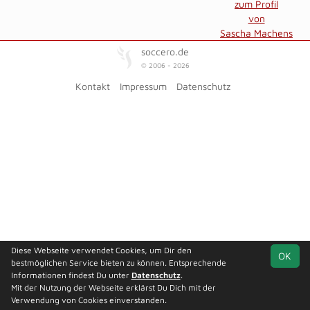
zum Profil
von
Sascha Machens
soccero.de
© 2006 - 2026
Kontakt
Impressum
Datenschutz
Diese Webseite verwendet Cookies, um Dir den
OK
bestmöglichen Service bieten zu können. Entsprechende
Informationen findest Du unter
Datenschutz
.
Mit der Nutzung der Webseite erklärst Du Dich mit der
Verwendung von Cookies einverstanden.