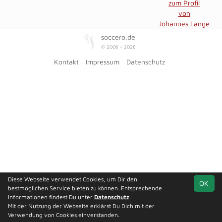
zum Profil
von
Johannes Lange
soccero.de
© 2006 - 2026
Kontakt
Impressum
Datenschutz
Diese Webseite verwendet Cookies, um Dir den
OK
bestmöglichen Service bieten zu können. Entsprechende
Informationen findest Du unter
Datenschutz
.
Mit der Nutzung der Webseite erklärst Du Dich mit der
Verwendung von Cookies einverstanden.