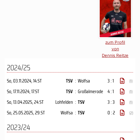
zum Profil
von
Dennis Reitze
2024/25
So, 03.11.2024
, 14.ST
TSV
:
Wolfsa
3 : 1
(1)
So, 17.11.2024
, 17.ST
TSV
:
Großalmerode
4 : 1
(1)
So, 13.04.2025
, 24.ST
Lohfelden
:
TSV
3 : 3
(1)
So, 25.05.2025
, 29.ST
Wolfsa
:
TSV
0 : 2
(2)
2023/24