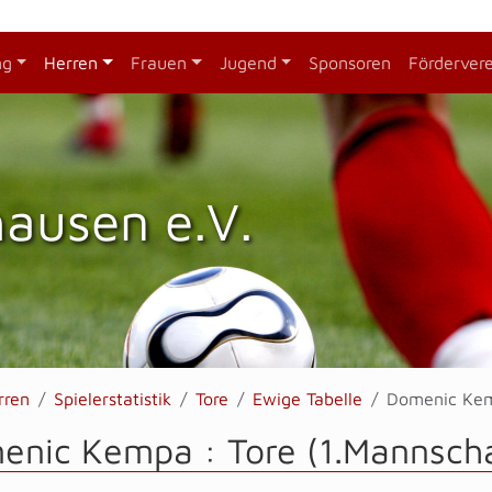
ng
Herren
Frauen
Jugend
Sponsoren
Förderver
hausen e.V.
rren
Spielerstatistik
Tore
Ewige Tabelle
Domenic Ke
enic Kempa : Tore (1.Mannscha