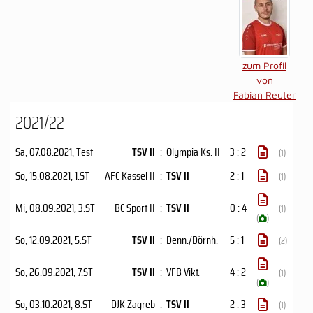
zum Profil
von
Fabian Reuter
2021/22
Sa, 07.08.2021
, Test
TSV II
:
Olympia Ks. II
3 : 2
(1)
So, 15.08.2021
, 1.ST
AFC Kassel II
:
TSV II
2 : 1
(1)
Mi, 08.09.2021
, 3.ST
BC Sport II
:
TSV II
0 : 4
(1)
(
)
So, 12.09.2021
, 5.ST
TSV II
:
Denn./Dörnh.
5 : 1
(2)
So, 26.09.2021
, 7.ST
TSV II
:
VFB Vikt.
4 : 2
(1)
(
)
So, 03.10.2021
, 8.ST
DJK Zagreb
:
TSV II
2 : 3
(1)