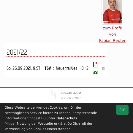
zum Profil
von
Fabian Reuter
2021/22
So, 26.09.2021
, 9.ST
TSV
:
Neuental/Jes
8 : 2
(1)
(
)
soccero.de
© 2006 - 2026
Kontakt
Impressum
Datenschutz
Diese Webseite verwendet Cookies, um Dir den
OK
bestmöglichen Service bieten zu können. Entsprechende
Informationen findest Du unter
Datenschutz
.
Mit der Nutzung der Webseite erklärst Du Dich mit der
Verwendung von Cookies einverstanden.