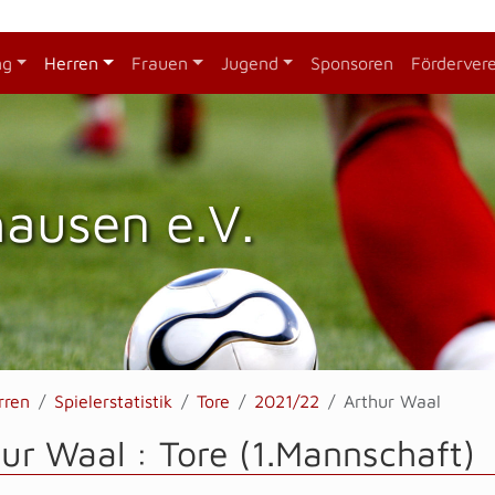
ng
Herren
Frauen
Jugend
Sponsoren
Förderver
hausen e.V.
rren
Spielerstatistik
Tore
2021/22
Arthur Waal
ur Waal : Tore (1.Mannschaft)