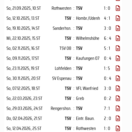
So, 21.09.2025
, 10.ST
Rothwesten
:
TSV
1 : 0
So, 12.10.2025
, 13.ST
TSV
:
Hombr./Udenh
4 : 1
So, 19.10.2025
, 14.ST
Sanderhsn.
:
TSV
3 : 0
Mi, 22.10.2025
, 15.ST
TSV
:
Wilhelmshöhe
6 : 4
So, 02.11.2025
, 16.ST
TSV 08
:
TSV
5 : 1
So, 09.11.2025
, 17.ST
TSV
:
Kaufungen 07
0 : 4
So, 23.11.2025
, 19.ST
Lohfelden
:
TSV
1 : 5
So, 30.11.2025
, 20.ST
SV Espenau
:
TSV
0 : 4
So, 07.12.2025
, 18.ST
TSV
:
VFL Wanfried
3 : 0
So, 22.03.2026
, 23.ST
TSV
:
Greb
0 : 2
So, 29.03.2026
, 24.ST
Rengershsn.
:
TSV
7 : 1
Do, 02.04.2026
, 21.ST
TSV
:
Eintr. Baun.
2 : 0
So, 12.04.2026
, 25.ST
TSV
:
Rothwesten
1 : 0