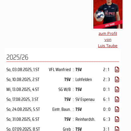
zum Profil
von
Luis Taube
2025/26
So, 03.08.2025
, 1.ST
VFL Wanfried
:
TSV
2 : 1
So, 10.08.2025
, 2.ST
TSV
:
Lohfelden
2 : 3
Mi, 13.08.2025
, 4.ST
SG W/B
:
TSV
0 : 1
So, 17.08.2025
, 3.ST
TSV
:
SV Espenau
6 : 1
So, 24.08.2025
, 5.ST
Eintr. Baun.
:
TSV
0 : 0
So, 31.08.2025
, 6.ST
TSV
:
Reinhardsh.
6 : 3
So, 07.09.2025
, 8.ST
Greb
:
TSV
3 : 1