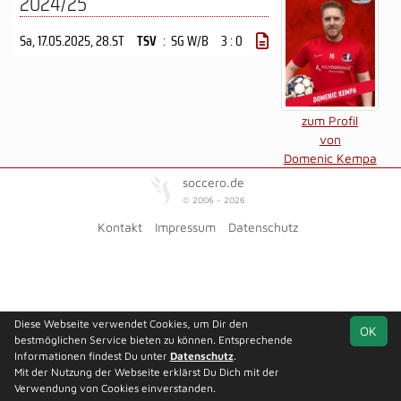
2024/25
Sa, 17.05.2025
, 28.ST
TSV
:
SG W/B
3 : 0
zum Profil
von
Domenic Kempa
soccero.de
© 2006 - 2026
Kontakt
Impressum
Datenschutz
Diese Webseite verwendet Cookies, um Dir den
OK
bestmöglichen Service bieten zu können. Entsprechende
Informationen findest Du unter
Datenschutz
.
Mit der Nutzung der Webseite erklärst Du Dich mit der
Verwendung von Cookies einverstanden.