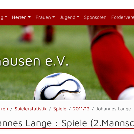
ng
Herren
Frauen
Jugend
Sponsoren
Förderver
hausen e.V.
rren
Spielerstatistik
Spiele
2011/12
Johannes Lange
nnes Lange : Spiele (2.Mannsc