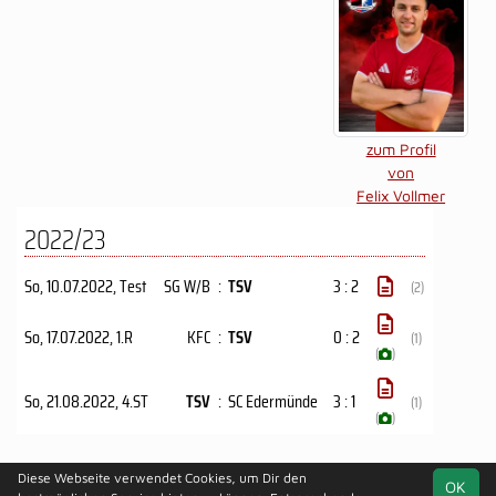
zum Profil
von
Felix Vollmer
2022/23
So, 10.07.2022
, Test
SG W/B
:
TSV
3 : 2
(2)
So, 17.07.2022
, 1.R
KFC
:
TSV
0 : 2
(1)
(
)
So, 21.08.2022
, 4.ST
TSV
:
SC Edermünde
3 : 1
(1)
(
)
Diese Webseite verwendet Cookies, um Dir den
OK
soccero.de