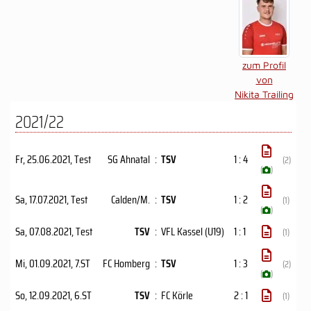
zum Profil
von
Nikita Trailing
2021/22
Fr, 25.06.2021
, Test
SG Ahnatal
:
TSV
1 : 4
(2)
(
)
Sa, 17.07.2021
, Test
Calden/M.
:
TSV
1 : 2
(1)
(
)
Sa, 07.08.2021
, Test
TSV
:
VFL Kassel (U19)
1 : 1
(1)
Mi, 01.09.2021
, 7.ST
FC Homberg
:
TSV
1 : 3
(2)
(
)
So, 12.09.2021
, 6.ST
TSV
:
FC Körle
2 : 1
(1)