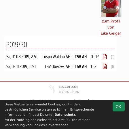
zum Profil
von
Eike Geiger
2019/20
Sa, 31.08.2019
, 2.ST
Tuspo Waldau AH
:
TSV AH
0 : 12
(3)
Sa, 16.11.2019
, 11.ST
TSV Oberzw. AH
:
TSV AH
1 : 2
(1)
soccero.de
© 2006 - 2026
Kontakt
Impressum
Datenschutz
Diese Webseite verwendet Cookies, um Dir den
OK
bestmöglichen Service bieten zu können. Entsprechende
Informationen findest Du unter
Datenschutz
.
Mit der Nutzung der Webseite erklärst Du Dich mit der
Verwendung von Cookies einverstanden.