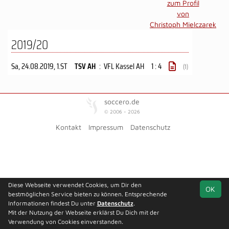
zum Profil
von
Christoph Mielczarek
2019/20
Sa, 24.08.2019
, 1.ST
TSV AH
:
VFL Kassel AH
1 : 4
(1)
soccero.de
© 2006 - 2026
Kontakt
Impressum
Datenschutz
Diese Webseite verwendet Cookies, um Dir den
OK
bestmöglichen Service bieten zu können. Entsprechende
Informationen findest Du unter
Datenschutz
.
Mit der Nutzung der Webseite erklärst Du Dich mit der
Verwendung von Cookies einverstanden.