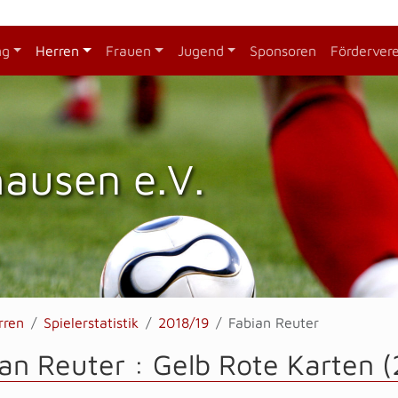
ng
Herren
Frauen
Jugend
Sponsoren
Förderver
hausen e.V.
rren
Spielerstatistik
2018/19
Fabian Reuter
an Reuter : Gelb Rote Karten 