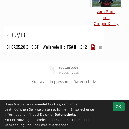
zum Profil
von
Gregor Koczy
2012/13
Di, 07.05.2013
, 18.ST
Wellerode II
:
TSV II
2 : 2
(1)
soccero.de
© 2006 - 2026
Kontakt
Impressum
Datenschutz
Diese Webseite verwendet Cookies, um Dir den
OK
bestmöglichen Service bieten zu können. Entsprechende
Informationen findest Du unter
Datenschutz
.
Mit der Nutzung der Webseite erklärst Du Dich mit der
Verwendung von Cookies einverstanden.