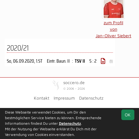
zum Profil
von
Jan-Oliver Siebert
2020/21
So, 06.09.2020
, 1.ST
Eintr. Baun. II
:
TSV II
5 : 2
(1)
soccero.de
© 2006 - 2026
Kontakt
Impressum
Datenschutz
Diese Webseite verwendet Cookies, um Dir den
OK
bestmöglichen Service bieten zu können. Entsprechende
Informationen findest Du unter
Datenschutz
.
Mit der Nutzung der Webseite erklärst Du Dich mit der
Verwendung von Cookies einverstanden.