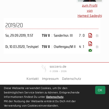
zum Profil
von
Hamed Sadeghi
2019/20
So, 29.09.2019
, 11.ST
TSV II
:
Sanderhsn. III
7 : 0
(1)
Di, 10.03.2020
, Testspiel
TSV II
:
Chattengau/M II
4 : 1
(1)
(
)
soccero.de
© 2006 - 2026
Kontakt
Impressum
Datenschutz
Diese Webseite verwendet Cookies, um Dir den
OK
bestmöglichen Service bieten zu können. Entsprechende
Informationen findest Du unter
Datenschutz
.
Mit der Nutzung der Webseite erklärst Du Dich mit der
Verwendung von Cookies einverstanden.