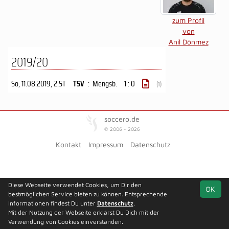
zum Profil
von
Anil Dönmez
2019/20
So, 11.08.2019
, 2.ST
TSV
:
Mengsb.
1 : 0
(1)
soccero.de
© 2006 - 2026
Kontakt
Impressum
Datenschutz
Diese Webseite verwendet Cookies, um Dir den
OK
bestmöglichen Service bieten zu können. Entsprechende
Informationen findest Du unter
Datenschutz
.
Mit der Nutzung der Webseite erklärst Du Dich mit der
Verwendung von Cookies einverstanden.