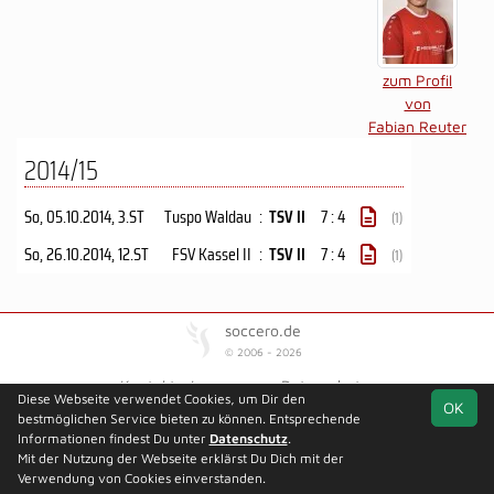
zum Profil
von
Fabian Reuter
2014/15
So, 05.10.2014
, 3.ST
Tuspo Waldau
:
TSV II
7 : 4
(1)
So, 26.10.2014
, 12.ST
FSV Kassel II
:
TSV II
7 : 4
(1)
soccero.de
© 2006 - 2026
Kontakt
Impressum
Datenschutz
Diese Webseite verwendet Cookies, um Dir den
OK
bestmöglichen Service bieten zu können. Entsprechende
Informationen findest Du unter
Datenschutz
.
Mit der Nutzung der Webseite erklärst Du Dich mit der
Verwendung von Cookies einverstanden.