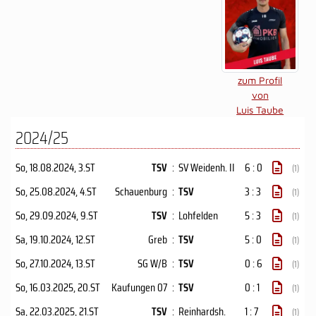
zum Profil
von
Luis Taube
2024/25
So, 18.08.2024
, 3.ST
TSV
:
SV Weidenh. II
6 : 0
(1)
So, 25.08.2024
, 4.ST
Schauenburg
:
TSV
3 : 3
(1)
So, 29.09.2024
, 9.ST
TSV
:
Lohfelden
5 : 3
(1)
Sa, 19.10.2024
, 12.ST
Greb
:
TSV
5 : 0
(1)
So, 27.10.2024
, 13.ST
SG W/B
:
TSV
0 : 6
(1)
So, 16.03.2025
, 20.ST
Kaufungen 07
:
TSV
0 : 1
(1)
Sa, 22.03.2025
, 21.ST
TSV
:
Reinhardsh.
1 : 7
(1)