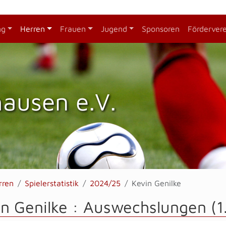
ng
Herren
Frauen
Jugend
Sponsoren
Förderver
hausen e.V.
rren
Spielerstatistik
2024/25
Kevin Genilke
n Genilke : Auswechslungen (1