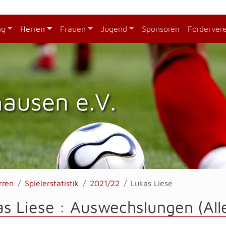
ng
Herren
Frauen
Jugend
Sponsoren
Förderver
hausen e.V.
rren
Spielerstatistik
2021/22
Lukas Liese
s Liese : Auswechslungen (Al