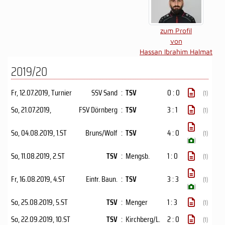
zum Profil
von
Hassan Ibrahim Halmat
2019/20
Fr, 12.07.2019
, Turnier
SSV Sand
:
TSV
0 : 0
(1)
So, 21.07.2019
,
FSV Dörnberg
:
TSV
3 : 1
(1)
So, 04.08.2019
, 1.ST
Bruns/Wolf
:
TSV
4 : 0
(1)
(
)
So, 11.08.2019
, 2.ST
TSV
:
Mengsb.
1 : 0
(1)
Fr, 16.08.2019
, 4.ST
Eintr. Baun.
:
TSV
3 : 3
(1)
(
)
So, 25.08.2019
, 5.ST
TSV
:
Menger
1 : 3
(1)
So, 22.09.2019
, 10.ST
TSV
:
Kirchberg/L.
2 : 0
(1)