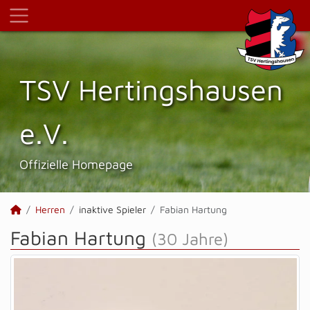
TSV Hertings­hausen
e.V.
Offizielle Homepage
Herren
inaktive Spieler
Fabian Hartung
Fabian Hartung
(30 Jahre)