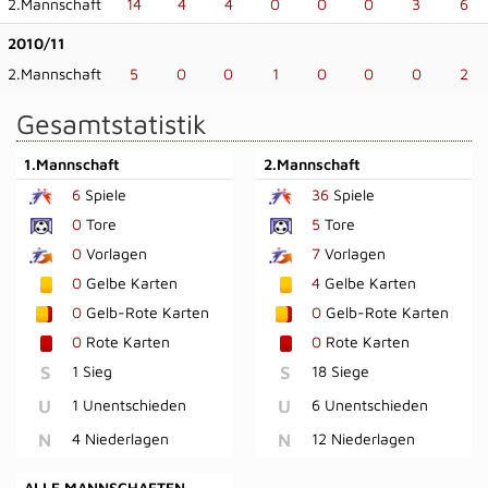
2.Mannschaft
14
4
4
0
0
0
3
6
2010/11
2.Mannschaft
5
0
0
1
0
0
0
2
Gesamtstatistik
1.Mannschaft
2.Mannschaft
6
Spiele
36
Spiele
0
Tore
5
Tore
0
Vorlagen
7
Vorlagen
0
Gelbe Karten
4
Gelbe Karten
0
Gelb-Rote Karten
0
Gelb-Rote Karten
0
Rote Karten
0
Rote Karten
S
1 Sieg
S
18 Siege
U
1 Unentschieden
U
6 Unentschieden
N
4 Niederlagen
N
12 Niederlagen
ALLE MANNSCHAFTEN