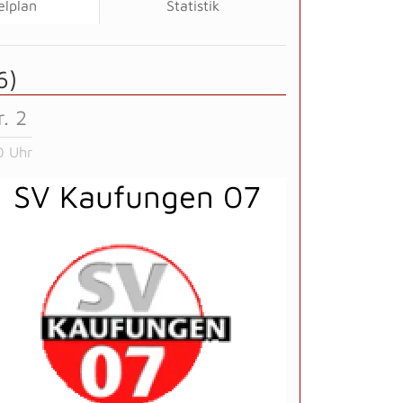
elplan
Statistik
6)
. 2
0 Uhr
SV Kaufungen 07