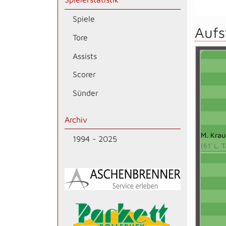
Spiele
Aufs
Tore
Assists
Scorer
Sünder
Archiv
M. Krau
1994 - 2025
(61' L. 