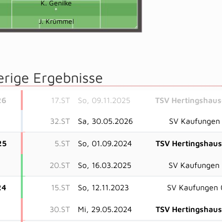
K. Genilke
J. Krümmel
erige Ergebnisse
26
17.ST
So, 09.11.2025
TSV Hertingshau
32.ST
Sa, 30.05.2026
SV Kaufungen
25
5.ST
So, 01.09.2024
TSV Hertingshau
20.ST
So, 16.03.2025
SV Kaufungen
24
15.ST
So, 12.11.2023
SV Kaufungen 
30.ST
Mi, 29.05.2024
TSV Hertingshau