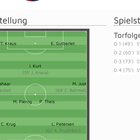
tellung
Spielst
Torfolg
T. Kraus
E. Gutberlet
0:1 (49')
S
0:2 (60')
S
0:3 (73')
S
I. Kurt
0:4 (75')
S
(55' J. Kraus)
shaar
M. Just
Taube)
(69' C. Behmel)
M. Pierog
P. Theis
C. Krug
L. Petersen
(62' A. Prudnikov)