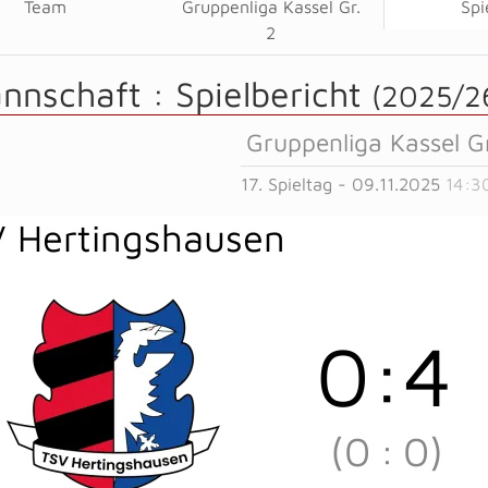
Team
Gruppenliga Kassel Gr.
Spi
2
annschaft :
Spielbericht
(2025/2
Gruppenliga Kassel Gr
17. Spieltag - 09.11.2025
14:3
 Hertingshausen
0
:
4
(0
:
0)