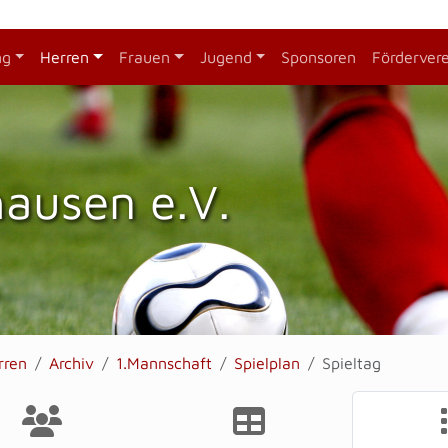
ng
Herren
Frauen
Jugend
Sponsoren
Förderver
hausen e.V.
rren
Archiv
1.Mannschaft
Spielplan
Spieltag