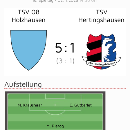
16. Spieltag - 02.11.2025
14:30 Uhr
TSV 08
TSV
Holzhausen
Hertingshausen
5
:
1
(3
:
1)
Aufstellung
M. Kraushaar
E. Gutberlet
M. Pierog