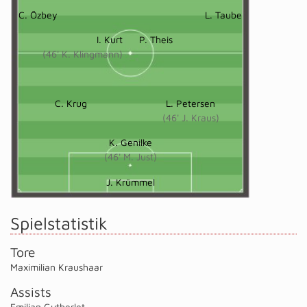
C. Özbey
L. Taube
I. Kurt
P. Theis
(46' K. Klingmann)
C. Krug
L. Petersen
(46' J. Kraus)
K. Genilke
(46' M. Just)
J. Krümmel
Spielstatistik
Tore
Maximilian Kraushaar
Assists
Emilian Gutberlet