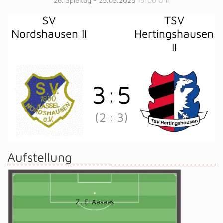
26. Spieltag - 25.05.2025
15:00 Uhr
SV
TSV
Nordshausen II
Hertingshausen
II
3
:
5
(2
:
3)
Aufstellung
Z. El Aasaas