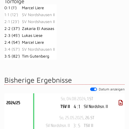
Torfolge
0:1 (1')
Marcel Liere
1:1 (12')
SV Nordshausen II
2:1 (23')
SV Nordshausen II
2:2 (37')
Zakaria El Aasaas
2:3 (45')
Lukas Liese
2:4 (54')
Marcel Liere
3:4 (57')
SV Nordshausen II
3:5 (82')
Tim Gutenberg
Bisherige Ergebnisse
Datum anzeigen
So, 04.08.2024
, 1.ST
2024/25
4 : 1
TSV II
SV Nordshsn. II
So, 25.05.2025
, 26.ST
3 : 5
SV Nordshsn. II
TSV II