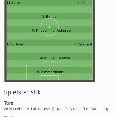
M. Liere
K. Yilmaz
D. Bender
F. Knapp
J. Kolmsee
F. Vollmer
R. Dickhaut
L. Liese
C. Behmel
N. Zimmermann
Spielstatistik
Tore
2x Marcel Liere
,
Lukas Liese
,
Zakaria El Aasaas
,
Tim Gutenberg