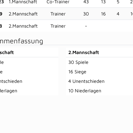
23
1.Mannschaft
Co-Trainer
43
13
5
2
9
2.Mannschaft
Trainer
30
16
4
1
8
2.Mannschaft
Trainer
-
mmenfassung
schaft
2.Mannschaft
le
30 Spiele
ge
16 Siege
ntschieden
4 Unentschieden
derlagen
10 Niederlagen