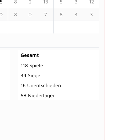
5
8
2
13
5
3
12
0
8
0
7
8
4
3
Gesamt
118 Spiele
44 Siege
16 Unentschieden
58 Niederlagen