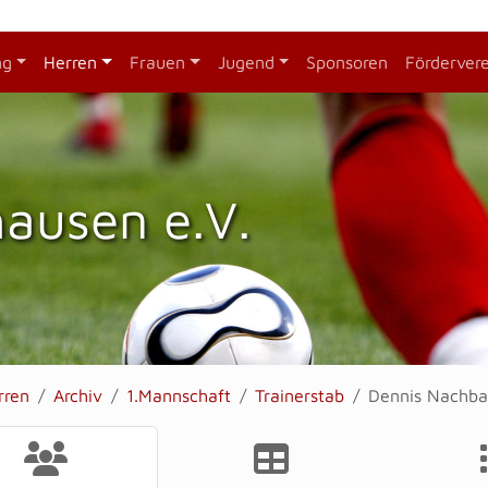
ng
Herren
Frauen
Jugend
Sponsoren
Förderver
hausen e.V.
rren
Archiv
1.Mannschaft
Trainerstab
Dennis Nachba