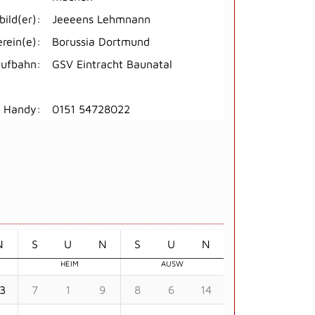
bild(er):
Jeeeens Lehmnann
erein(e):
Borussia Dortmund
aufbahn:
GSV Eintracht Baunatal
Handy:
0151 54728022
N
S
U
N
S
U
N
HEIM
AUSW
3
7
1
9
8
6
14