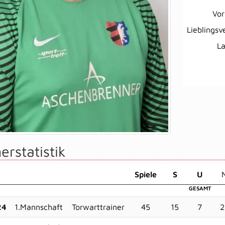
Vor
Lieblingsv
L
erstatistik
Sp
iele
S
U
GESAMT
24
1.Mannschaft
Torwarttrainer
45
15
7
2