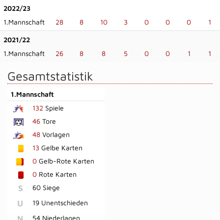
2022/23
1.Mannschaft
28
8
10
3
0
0
0
1
2021/22
1.Mannschaft
26
8
8
5
0
0
1
1
Gesamtstatistik
1.Mannschaft
132
Spiele
46
Tore
48
Vorlagen
13
Gelbe Karten
0
Gelb-Rote Karten
0
Rote Karten
S
60 Siege
U
19 Unentschieden
N
54 Niederlagen