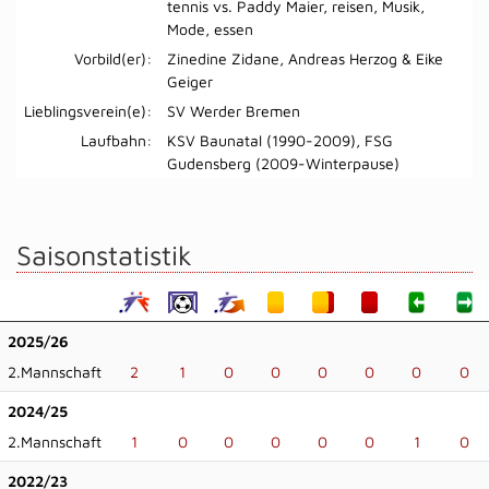
tennis vs. Paddy Maier, reisen, Musik,
Mode, essen
Vorbild(er):
Zinedine Zidane, Andreas Herzog & Eike
Geiger
Lieblingsverein(e):
SV Werder Bremen
Laufbahn:
KSV Baunatal (1990-2009), FSG
Gudensberg (2009-Winterpause)
Saisonstatistik
2025/26
2.Mannschaft
2
1
0
0
0
0
0
0
2024/25
2.Mannschaft
1
0
0
0
0
0
1
0
2022/23